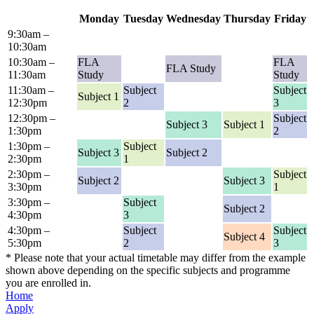
Monday
Tuesday
Wednesday
Thursday
Friday
9:30am –
10:30am
10:30am –
FLA
FLA
FLA Study
11:30am
Study
Study
11:30am –
Subject
Subject
Subject 1
12:30pm
2
3
12:30pm –
Subject
Subject 3
Subject 1
1:30pm
2
1:30pm –
Subject
Subject 3
Subject 2
2:30pm
1
2:30pm –
Subject
Subject 2
Subject 3
3:30pm
1
3:30pm –
Subject
Subject 2
4:30pm
3
4:30pm –
Subject
Subject
Subject 4
5:30pm
2
3
* Please note that your actual timetable may differ from the example
shown above depending on the specific subjects and programme
you are enrolled in.
Home
Apply