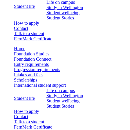
Life on campus
Student life
Study in Wellington
Student wellbeing
Student Stories
How to apply
Contact
Talk to a student
FernMark Certificate
Home
Foundation Studies
Foundation Connect
Entry requirements
Progression requirements
Intakes and fees
Scholarships
International student support
Life on campus
Study in Wellington
Student life
Student wellbeing
Student Stories
How to apply
Contact
Talk to a student
FernMark Certificate