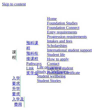
Skip to content
Home
Foundation Studies
Foundation Connect
Entry requirements
Progression requirements
Intakes and fees
预科课
Scholarships
程
International student support
课
预科衔
Student life
程
接课程
How to apply
Contact
Pathways
Life on campus
Talk to a student
Link
Study in Wellington
FernMark Certificate
奖学金
Student wellbeing
入学
Student Stories
要求
升学
要求
入学及
费用