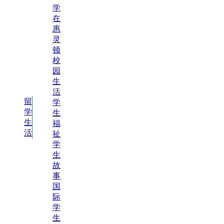
学
在
惠
灵
顿
校
园
生
活
留
学
学
生
生
福
活
祉
学
生
故
事
国
际
学
生