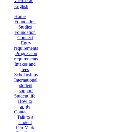
如何申请
English
Home
Foundation
Studies
Foundation
Connect
Entry
requirements
Progression
requirements
Intakes and
fees
Scholarships
International
student
support
Student life
How to
apply
Contact
Talk to a
student
FernMark