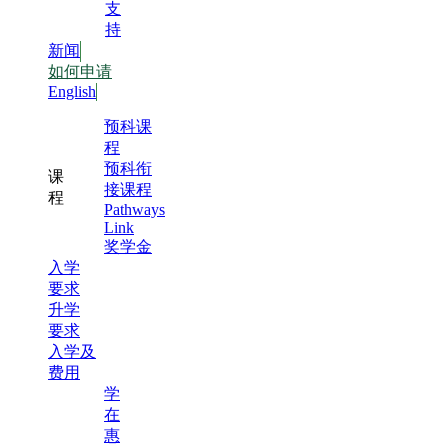
支
持
新闻
如何申请
English
预科课
程
预科衔
课
接课程
程
Pathways
Link
奖学金
入学
要求
升学
要求
入学及
费用
学
在
惠