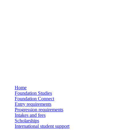
Home
Foundation Studies
Foundation Connect
Entry requirements
Progression requirements
Intakes and fees
Scholarships
International student support