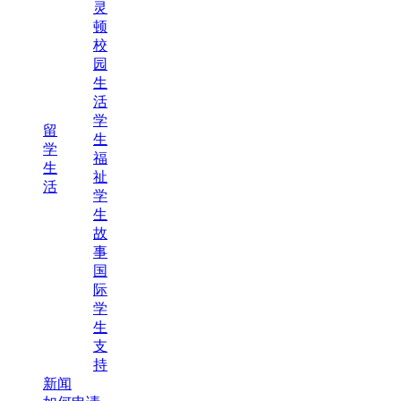
灵
顿
校
园
生
活
学
留
生
学
福
生
祉
活
学
生
故
事
国
际
学
生
支
持
新闻